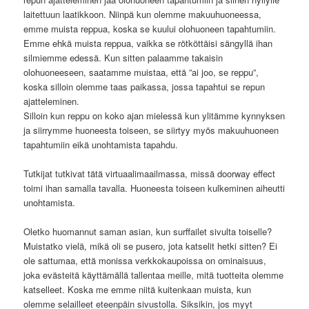
laitettuun laatikkoon. Niinpä kun olemme makuuhuoneessa,
emme muista reppua, koska se kuului olohuoneen tapahtumiin.
Emme ehkä muista reppua, vaikka se rötköttäisi sängyllä ihan
silmiemme edessä. Kun sitten palaamme takaisin
olohuoneeseen, saatamme muistaa, että ”ai joo, se reppu”,
koska silloin olemme taas paikassa, jossa tapahtui se repun
ajatteleminen.
Silloin kun reppu on koko ajan mielessä kun ylitämme kynnyksen
ja siirrymme huoneesta toiseen, se siirtyy myös makuuhuoneen
tapahtumiin eikä unohtamista tapahdu.
Tutkijat tutkivat tätä virtuaalimaailmassa, missä doorway effect
toimi ihan samalla tavalla. Huoneesta toiseen kulkeminen aiheutti
unohtamista.
Oletko huomannut saman asian, kun surffailet sivulta toiselle?
Muistatko vielä, mikä oli se pusero, jota katselit hetki sitten? Ei
ole sattumaa, että monissa verkkokaupoissa on ominaisuus,
joka evästeitä käyttämällä tallentaa meille, mitä tuotteita olemme
katselleet. Koska me emme niitä kuitenkaan muista, kun
olemme selailleet eteenpäin sivustolla. Siksikin, jos myyt