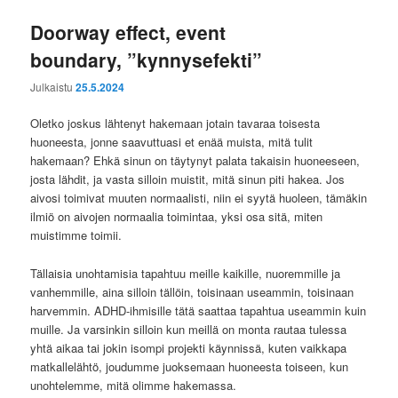
Doorway effect, event
boundary, ”kynnysefekti”
Julkaistu
25.5.2024
Oletko joskus lähtenyt hakemaan jotain tavaraa toisesta
huoneesta, jonne saavuttuasi et enää muista, mitä tulit
hakemaan? Ehkä sinun on täytynyt palata takaisin huoneeseen,
josta lähdit, ja vasta silloin muistit, mitä sinun piti hakea. Jos
aivosi toimivat muuten normaalisti, niin ei syytä huoleen, tämäkin
ilmiö on aivojen normaalia toimintaa, yksi osa sitä, miten
muistimme toimii.
Tällaisia unohtamisia tapahtuu meille kaikille, nuoremmille ja
vanhemmille, aina silloin tällöin, toisinaan useammin, toisinaan
harvemmin. ADHD-ihmisille tätä saattaa tapahtua useammin kuin
muille. Ja varsinkin silloin kun meillä on monta rautaa tulessa
yhtä aikaa tai jokin isompi projekti käynnissä, kuten vaikkapa
matkallelähtö, joudumme juoksemaan huoneesta toiseen, kun
unohtelemme, mitä olimme hakemassa.