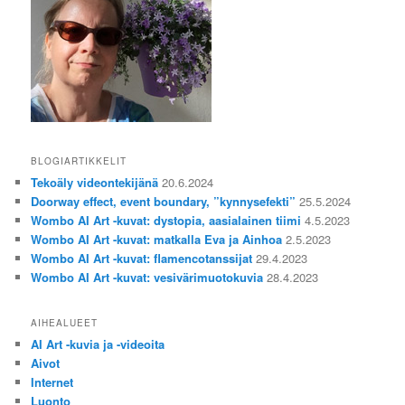
BLOGIARTIKKELIT
Tekoäly videontekijänä
20.6.2024
Doorway effect, event boundary, ”kynnysefekti”
25.5.2024
Wombo AI Art -kuvat: dystopia, aasialainen tiimi
4.5.2023
Wombo AI Art -kuvat: matkalla Eva ja Ainhoa
2.5.2023
Wombo AI Art -kuvat: flamencotanssijat
29.4.2023
Wombo AI Art -kuvat: vesivärimuotokuvia
28.4.2023
AIHEALUEET
AI Art -kuvia ja -videoita
Aivot
Internet
Luonto