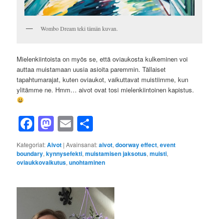
Wombo Dream teki tämän kuvan.
Mielenkiintoista on myös se, että oviaukosta kulkeminen voi
auttaa muistamaan uusia asioita paremmin. Tällaiset
tapahtumarajat, kuten oviaukot, vaikuttavat muistiimme, kun
ylitämme ne. Hmm… aivot ovat tosi mielenkiintoinen kapistus.
Facebook
Mastodon
Email
Share
Kategoriat:
Aivot
|
Avainsanat:
aivot
,
doorway effect
,
event
boundary
,
kynnysefekti
,
muistamisen jaksotus
,
muisti
,
oviaukkovaikutus
,
unohtaminen