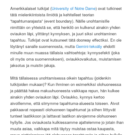
Amerikkalaiset tutkijat (
University of Notre Dame
) ovat tutkineet
tätä mielenkiintoista ilmiötä ja kehitelleet teorian
”tapahtumarajasta” (event boundary). Näille unohtamisille
nimittäin on yhteistä se, että henkilö on kulkenut ainakin yhden
oviaukon läpi, ylittänyt kynnyksen, ja juuri siksi unohtaminen
tapahtuu. Tutkijat ovat kutsuneet tätä doorway effectiksi. En ole
löytänyt sanalle suomennosta, mutta
Gemini-tekoäly
ehdotti
minulle muun muassa tällaisia vaihtoehtoja: kynnysefekti (joka
oli myös oma suomennokseni), oviaukkovaikutus, muistamisen
jaksotus ja muistin jakaja.
Mitä tällaisessa unohtamisessa oikein tapahtuu (joidenkin
tutkijoiden mukaan)? Kun ihminen on esimerkiksi olohuoneessa
ja päättää hakea makuuhuoneesta vaikkapa repun, hän kulkee
ainakin yhden oviaukon läpi. Oviaukko, kynnys kertoo
aivoillemme, että siirrymme tapahtuma-alueesta toiseen. Aivot
pakkaavat nopeasti olohuoneen tapahtumat ja siihen liittyvät
tunteet laatikkoon ja laittavat laatikon aivojemme olohuoneen
hyllylle. Jos oviaukosta kulkiessamme ajattelemme jo jotain ihan
muuta asiaa, vaikkapa mitä täytyy muistaa ostaa kaupasta,
repun ajatteleminen jää olohuoneen tapahtumiin ja siihen hyllylle