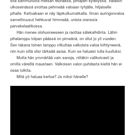
sitä sammunutta metsän reunassa, pihlajien syleilyssä. Valaisin
ulkoseinässä sirottaa pehmeää valoaan tyhjälle, hiljaiselle
pihalle. Kettuakaan ei näy läpikulkumatkalla. Ilman auringonvaloa
samettiruusut hehkuvat himmeää, unista oranssia
parvekelaatikossa.
—-
Hän menee olohuoneeseen ja raottaa sälekaihdinta. Lähin
pihalamppu tolpan päässä on pimeänä, on ollut jo yli vuoden.
Sen takana toinen lamppu vilkuttaa valkoista valoa kiihtyneenä,
niin kuin sillä olisi tärkeää asiaa. Kuin se haluaisi tulla kuulluksi.
—-
Mutta hän ymmärtää vain sanoja, niitäkin valikoivasti ja
omilla väreillä maustaen. Valkoisen valon puhdasta kieltä hän ei
osaa tulkita.
—-
Mitä yö haluaa kertoa? Ja miksi hänelle?