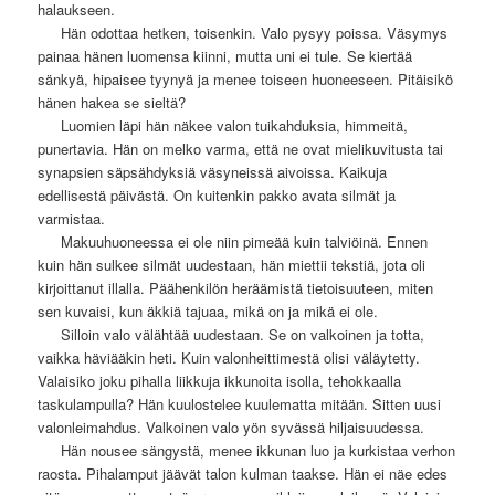
halaukseen.
—-
Hän odottaa hetken, toisenkin. Valo pysyy poissa. Väsymys
painaa hänen luomensa kiinni, mutta uni ei tule. Se kiertää
sänkyä, hipaisee tyynyä ja menee toiseen huoneeseen. Pitäisikö
hänen hakea se sieltä?
—-
Luomien läpi hän näkee valon tuikahduksia, himmeitä,
punertavia. Hän on melko varma, että ne ovat mielikuvitusta tai
synapsien säpsähdyksiä väsyneissä aivoissa. Kaikuja
edellisestä päivästä. On kuitenkin pakko avata silmät ja
varmistaa.
—-
Makuuhuoneessa ei ole niin pimeää kuin talviöinä. Ennen
kuin hän sulkee silmät uudestaan, hän miettii tekstiä, jota oli
kirjoittanut illalla. Päähenkilön heräämistä tietoisuuteen, miten
sen kuvaisi, kun äkkiä tajuaa, mikä on ja mikä ei ole.
—-
Silloin valo välähtää uudestaan. Se on valkoinen ja totta,
vaikka häviääkin heti. Kuin valonheittimestä olisi väläytetty.
Valaisiko joku pihalla liikkuja ikkunoita isolla, tehokkaalla
taskulampulla? Hän kuulostelee kuulematta mitään. Sitten uusi
valonleimahdus. Valkoinen valo yön syvässä hiljaisuudessa.
—-
Hän nousee sängystä, menee ikkunan luo ja kurkistaa verhon
raosta. Pihalamput jäävät talon kulman taakse. Hän ei näe edes