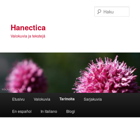
Siirry
sisältöön
Haku
Hanectica
Valokuvia ja tekstejä
Päävalikko
Tarinoita
Etusivu
Valokuvia
Sarjakuvia
En español
In italiano
Blogi