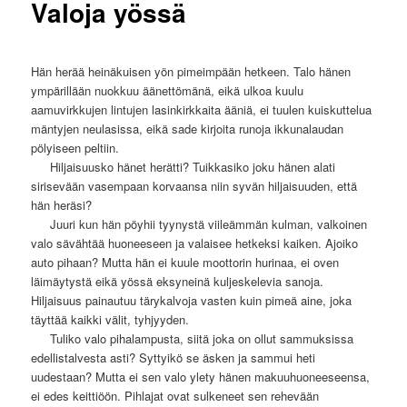
Valoja yössä
Hän herää heinäkuisen yön pimeimpään hetkeen. Talo hänen
ympärillään nuokkuu äänettömänä, eikä ulkoa kuulu
aamuvirkkujen lintujen lasinkirkkaita ääniä, ei tuulen kuiskuttelua
mäntyjen neulasissa, eikä sade kirjoita runoja ikkunalaudan
pölyiseen peltiin.
—-
Hiljaisuusko hänet herätti? Tuikkasiko joku hänen alati
sirisevään vasempaan korvaansa niin syvän hiljaisuuden, että
hän heräsi?
—-
Juuri kun hän pöyhii tyynystä viileämmän kulman, valkoinen
valo sävähtää huoneeseen ja valaisee hetkeksi kaiken. Ajoiko
auto pihaan? Mutta hän ei kuule moottorin hurinaa, ei oven
läimäytystä eikä yössä eksyneinä kuljeskelevia sanoja.
Hiljaisuus painautuu tärykalvoja vasten kuin pimeä aine, joka
täyttää kaikki välit, tyhjyyden.
—-
Tuliko valo pihalampusta, siitä joka on ollut sammuksissa
edellistalvesta asti? Syttyikö se äsken ja sammui heti
uudestaan? Mutta ei sen valo ylety hänen makuuhuoneeseensa,
ei edes keittiöön. Pihlajat ovat sulkeneet sen rehevään