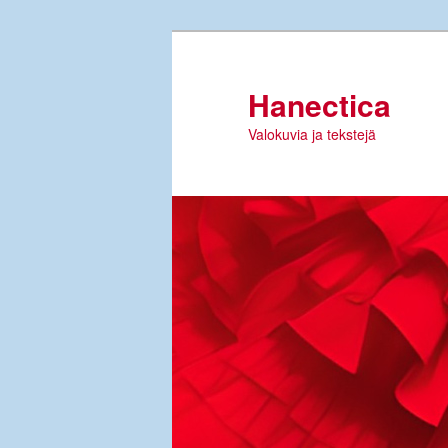
Siirry
sisältöön
Hanectica
Valokuvia ja tekstejä