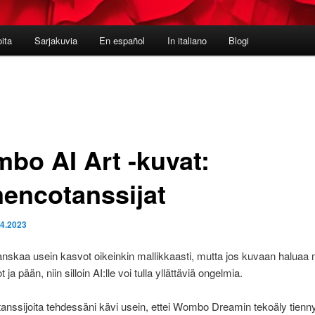
oita
Sarjakuvia
En español
In italiano
Blogi
bo AI Art -kuvat:
mencotanssijat
.4.2023
nskaa usein kasvot oikeinkin mallikkaasti, mutta jos kuvaan haluaa
 ja pään, niin silloin AI:lle voi tulla yllättäviä ongelmia.
nssijoita tehdessäni kävi usein, ettei Wombo Dreamin tekoäly tienny