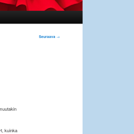
Seuraava
→
 muutakin
t, kuinka