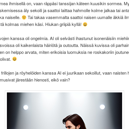
mea ihmisellä on, vaan räppäsi tanssijan käteen kuusikin sormea. M
askemisessa äly sekoili ja saattoi laittaa hahmolle kolme jalkaa tai ant
ka naiselle.
Tai takaa vasemmalta saattoi naisen uumalle äkkiä il
stä kolmas miehen käsi. Hiukan griipiä kyllä!
jen kanssa oli ongelmia. AI oli selvästi ihastunut isonenäisiin miehiin
svoissa oli kaikenlaista häiriötä ja outoutta. Näissä kuvissa oli parha
ten on helppo arvata, miten erikoisia luomuksia ne roskakoriin joutune
olivat.
 frillojen ja röyhelöiden kanssa AI ei juurikaan sekoillut, vaan naiste
musivat järestään hienosti, eikö vain?