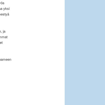
yös
aa yksi
mestyä
, ja
immat
et
n hameen