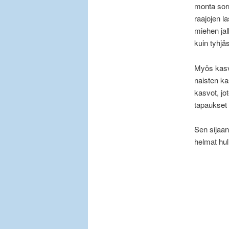
monta sor
raajojen l
miehen jal
kuin tyhjä
Myös kasvo
naisten ka
kasvot, jo
tapaukset 
Sen sijaan
helmat hul