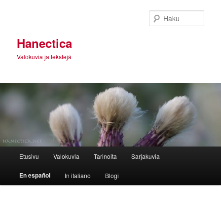
Siirry
sisältöön
Haku
Hanectica
Valokuvia ja tekstejä
Päävalikko
Etusivu
Valokuvia
Tarinoita
Sarjakuvia
En español
In italiano
Blogi