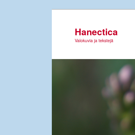
Siirry
sisältöön
Hanectica
Valokuvia ja tekstejä