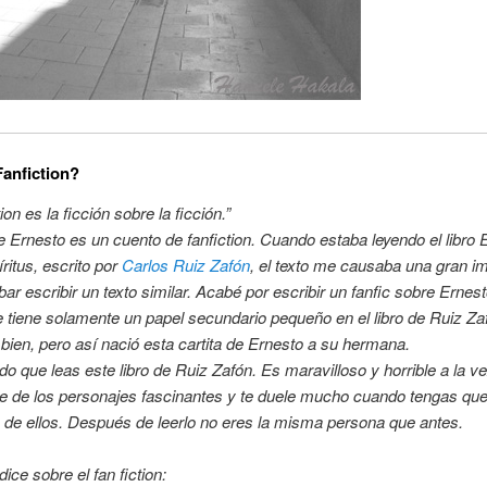
anfiction?
ion es la ficción sobre la ficción.”
e Ernesto es un cuento de fanfiction. Cuando estaba leyendo el libro E
íritus, escrito por
Carlos Ruiz Zafón
, el texto me causaba una gran i
bar escribir un texto similar. Acabé por escribir un fanfic sobre Ernest
e tiene solamente un papel secundario pequeño en el libro de Ruiz Za
bien, pero así nació esta cartita de Ernesto a su hermana.
 que leas este libro de Ruiz Zafón. Es maravilloso y horrible a la v
e de los personajes fascinantes y te duele mucho cuando tengas qu
 de ellos. Después de leerlo no eres la misma persona que antes.
ice sobre el fan fiction: