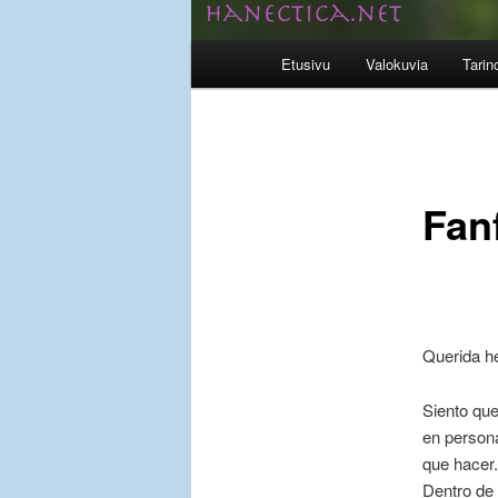
Päävalikko
Etusivu
Valokuvia
Tarin
Fanf
Querida h
Siento que
en persona
que hacer
Dentro de