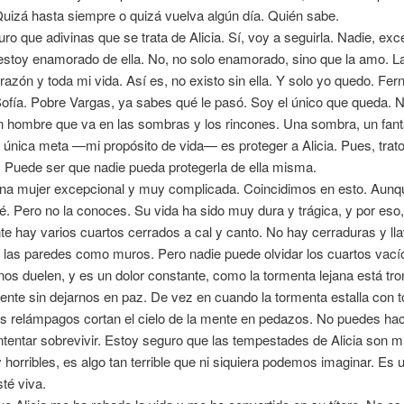
uizá hasta siempre o quizá vuelva algún día. Quién sabe.
ro que adivinas que se trata de Alicia. Sí, voy a seguirla. Nadie, exce
estoy enamorado de ella. No, no solo enamorado, sino que la amo. 
razón y toda mi vida. Así es, no existo sin ella. Y solo yo quedo. Fer
ofía. Pobre Vargas, ya sabes qué le pasó. Soy el único que queda. 
 hombre que va en las sombras y los rincones. Una sombra, un fant
 única meta —mi propósito de vida— es proteger a Alicia. Pues, trat
. Puede ser que nadie pueda protegerla de ella misma.
una mujer excepcional y muy complicada. Coincidimos en esto. Aunq
sé. Pero no la conoces. Su vida ha sido muy dura y trágica, y por eso
e hay varios cuartos cerrados a cal y canto. No hay cerraduras y ll
 las paredes como muros. Pero nadie puede olvidar los cuartos vací
nos duelen, y es un dolor constante, como la tormenta lejana está tr
nte sin dejarnos en paz. De vez en cuando la tormenta estalla con 
os relámpagos cortan el cielo de la mente en pedazos. No puedes ha
tentar sobrevivir. Estoy seguro que las tempestades de Alicia son 
y horribles, es algo tan terrible que ni siquiera podemos imaginar. Es 
té viva.