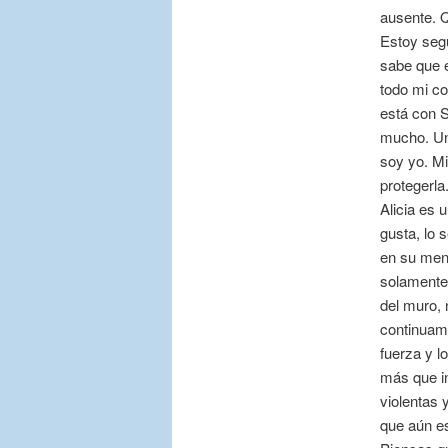
ausente. Q
Estoy segu
sabe que 
todo mi co
está con S
mucho. Un
soy yo. Mi
protegerla
Alicia es 
gusta, lo 
en su ment
solamente
del muro, 
continuame
fuerza y l
más que in
violentas 
que aún es