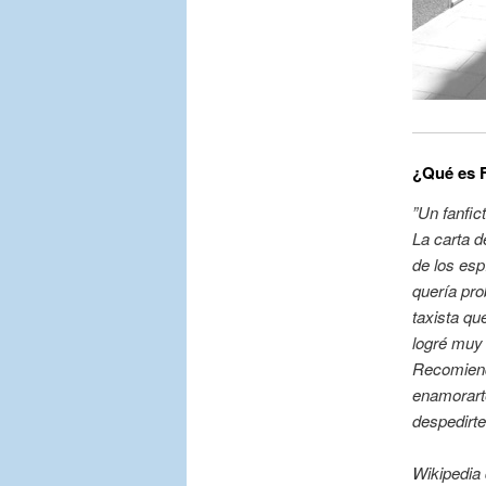
¿Qué es F
”Un fanfict
La carta d
de los esp
quería pro
taxista qu
logré muy 
Recomiendo
enamorart
despedirte
Wikipedia d