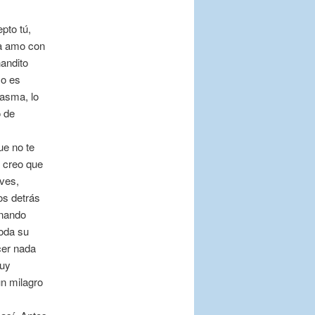
pto tú,
La amo con
nandito
No es
asma, lo
o de
ue no te
, creo que
aves,
os detrás
onando
toda su
cer nada
muy
un milagro