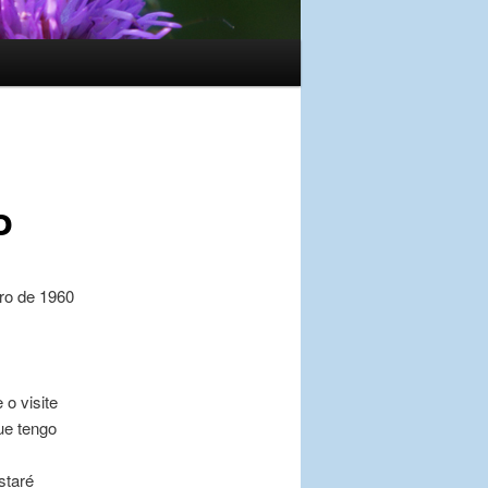
o
ro de 1960
o visite
ue tengo
staré