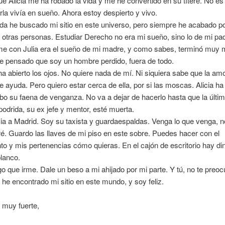
e Alicia me ha robado la vida y me he convertido en su títere. No es
la vivía en sueño. Ahora estoy despierto y vivo.
da he buscado mi sitio en este universo, pero siempre he acabado po
otras personas. Estudiar Derecho no era mi sueño, sino lo de mi pad
e con Julia era el sueño de mi madre, y como sabes, terminó muy m
e pensado que soy un hombre perdido, fuera de todo.
ha abierto los ojos. No quiere nada de mí. Ni siquiera sabe que la am
e ayuda. Pero quiero estar cerca de ella, por si las moscas. Alicia ha
abo su faena de venganza. No va a dejar de hacerlo hasta que la últi
drida, su ex jefe y mentor, esté muerta.
cia a Madrid. Soy su taxista y guardaespaldas. Venga lo que venga, n
. Guardo las llaves de mi piso en este sobre. Puedes hacer con el
o y mis pertenencias cómo quieras. En el cajón de escritorio hay din
lanco.
o que irme. Dale un beso a mi ahijado por mi parte. Y tú, no te preo
n he encontrado mi sitio en este mundo, y soy feliz.
 muy fuerte,