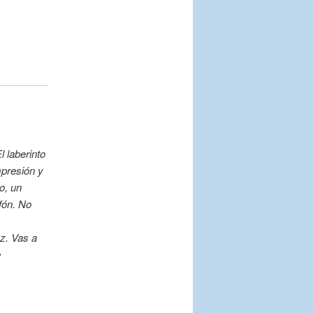
l laberinto
mpresión y
o, un
fón. No
ez. Vas a
e