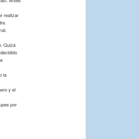
 así. Antes
r realizar
re.
al.
o. Quizá
 decidido
ma
o la
ero y el
cupes por