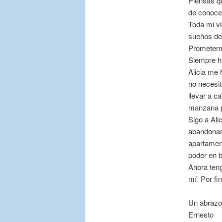
Piensas qu
de conocer
Toda mi vi
sueños de 
Prometerm
Siempre h
Alicia me 
no necesit
llevar a c
manzana po
Sigo a Ali
abandonaré
apartament
poder en b
Ahora teng
mí. Por fi
Un abrazo
Ernesto