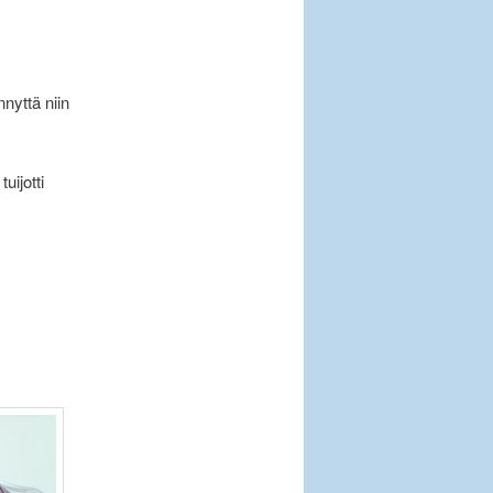
nyttä niin
.
uijotti