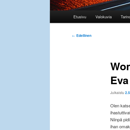
Päävalikko
Etusivu
Valokuvia
Tarin
Artikkelien
←
Edellinen
selaus
Wom
Eva
Julkaistu
2.
Olen katse
ihastuttiva
Niinpä pidi
ihan omaks