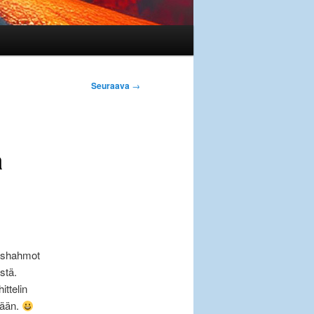
Seuraava
→
a
aishahmot
stä.
ittelin
kään.