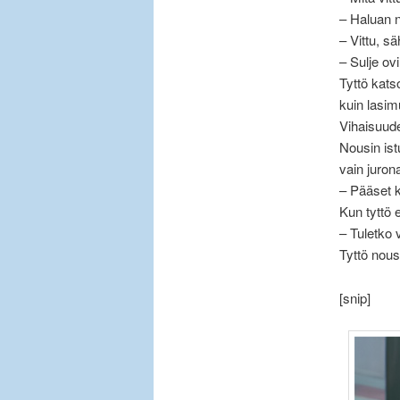
– Haluan n
– Vittu, s
– Sulje ovi
Tyttö kats
kuin lasim
Vihaisuude
Nousin ist
vain juron
– Pääset k
Kun tyttö e
– Tuletko 
Tyttö nous
[snip]