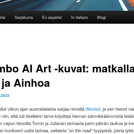
oita
Sarjakuvia
En español
In italiano
Blogi
bo AI Art -kuvat: matkall
 ja Ainhoa
5.2023
llut viikon ajan australialaista sarjaa nimeltä
Wanted
, ja sen hienot n
t niin, että tuli itsellekin tarve kirjoittaa hieman särmikkäämmistä leidei
n vapun tienoilla Tomin ja Julianan tarinasta parin päivän taukoa ja keh
i huvikseni uutta tarinaa, sellaista ”on the road”-tyyppistä, joista tyk