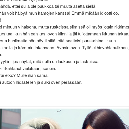
ähdä, ettei sulla ole puukkoa tai muuta asetta siellä.
ähän voit häipyä mun kamojen kanssa! Emmä mikään idiootti oo.
!
oi minuun vihaisena, mutta ruskeissa silmissä oli myös jotain rikkimen
urskaa, kun hän paiskasi oven kiinni ja jäi tuijottamaan ikkunan takaa
sta huolimatta hän näytti siltä, että saattaisi purskahtaa itkuun.
uimelta ja kömmin takaosaan. Avasin oven. Tyttö ei hievahtanutkaan, t
a.
yytiin, jos näytät, mitä sulla on laukussa ja taskuissa.
i liikahtanut vieläkään, sanoin:
vai etkö? Mulle ihan sama.
i autoon hidastellen ja sulki oven perässään.