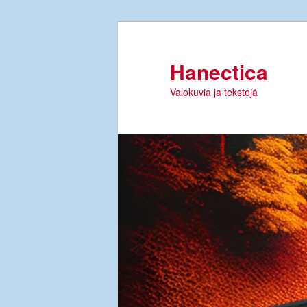
Siirry
sisältöön
Hanectica
Valokuvia ja tekstejä