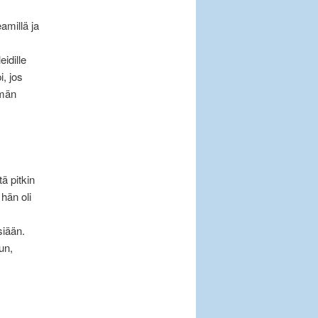
amillä ja
idille
i, jos
ämän
ä pitkin
 hän oli
siään.
un,