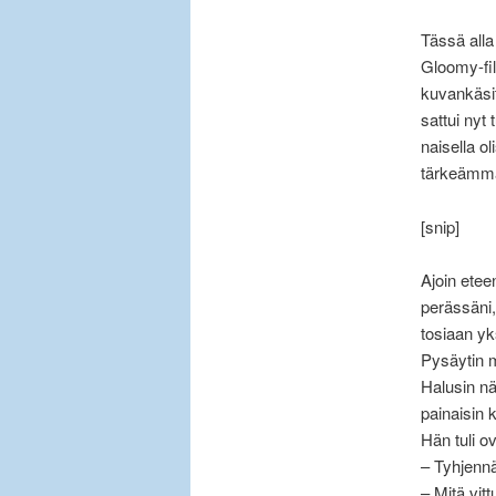
Tässä alla
Gloomy-fil
kuvankäsit
sattui nyt
naisella o
tärkeämmä
[snip]
Ajoin etee
perässäni, 
tosiaan yk
Pysäytin m
Halusin nä
painaisin 
Hän tuli o
– Tyhjennä
– Mitä vit