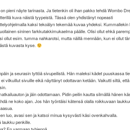
 on pieni näyte tarinasta. Ja tietenkin oli ihan pakko tehdä Wombo Dre
tterillä kuva näistä tyypeistä. Tässä olen yhdistänyt nopeasti
telyohjelmalla kaksi tekoälyn tekemää kuvaa yhdeksi. Kummallekin le
 tuollainen sininen farkkutakkimukaelma päälle. Olisi ollut ehkä paremp
lisi ollut esim. tumma nahkarotsi, mutta näillä mennään, kun ei ollut t
stä kuvasta kyse.
npäin ja seurasin tyttöä sivupeilistä. Hän maleksi kädet puuskassa tiet
ei vilkuillut sivuille eikä näyttänyt odottavan ketään. Vaikutti siltä, että
sin.
atkailuauton ja jäin odottamaan. Pidin peilin kautta silmällä hänen kä
hdä ne koko ajan. Jos hän työntäisi kätensä olalla roikkuvaan laukku
kaasua.
ven luo, avasi sen ja katsoi minua kysyvästi käsi ovenkahvalla.
 laukku penkille.
tua? En varmaan tyhjennä.