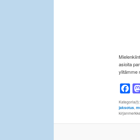
Mielenkiin
asioita pa
ylitämme 
F
Kategoria(t)
jaksotus
,
mu
kirjanmerkke