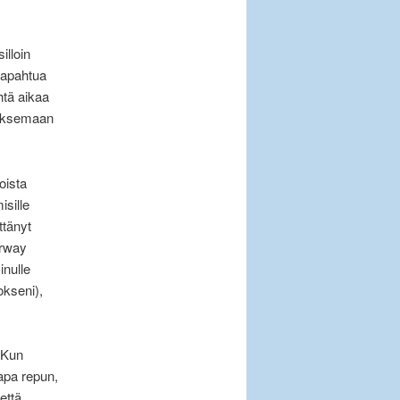
illoin
tapahtua
htä aikaa
uoksemaan
oista
isille
ttänyt
orway
inulle
okseni),
 Kun
apa repun,
että