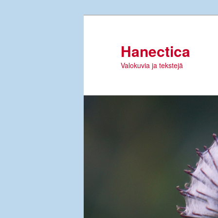
Siirry
sisältöön
Hanectica
Valokuvia ja tekstejä