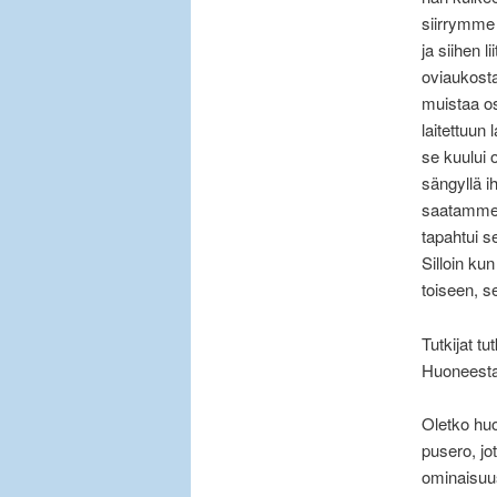
siirrymme
ja siihen l
oviaukosta
muistaa os
laitettuu
se kuului 
sängyllä 
saatamme m
tapahtui s
Silloin k
toiseen, 
Tutkijat t
Huoneesta 
Oletko huo
pusero, jo
ominaisuus