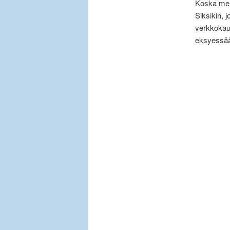
Koska me e
Siksikin, j
verkkokaup
eksyessään