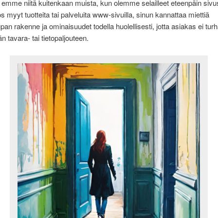
mme niitä kuitenkaan muista, kun olemme selailleet eteenpäin sivus
os myyt tuotteita tai palveluita www-sivuilla, sinun kannattaa miettiä
an rakenne ja ominaisuudet todella huolellisesti, jotta asiakas ei tur
 tavara- tai tietopaljouteen.