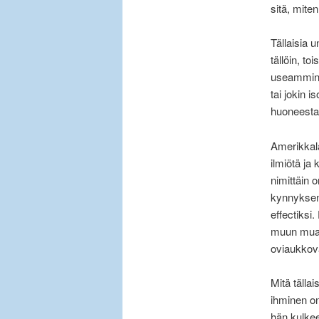
sitä, mite
Tällaisia 
tällöin, t
useammin k
tai jokin 
huoneesta
Amerikkalai
ilmiötä ja
nimittäin o
kynnyksen,
effectiksi
muun muass
oviaukkova
Mitä tälla
ihminen o
hän kulkee