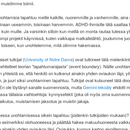
n muistimme toimii.
unohtamisia tapahtuu meille kaikille, nuoremmille ja vanhemmille, aina s
oisinaan useammin, toisinaan harvemmin. ADHD-ihmisille tätä saattaa 
uin muille. Ja varsinkin silloin kun meillä on monta rautaa tulessa y
isompi projekti käynnissä, kuten vaikkapa matkallelähtö, joudumme j
 toiseen, kun unohtelemme, mitä olimme hakemassa.
set tutkijat (
University of Notre Dame
) ovat tutkineet tätä mielenkiint
 kehitelleet teorian ”tapahtumarajasta” (event boundary). Näille unohtam
n yhteistä se, että henkilö on kulkenut ainakin yhden oviaukon läpi, yli
 ja juuri siksi unohtaminen tapahtuu. Tutkijat ovat kutsuneet tätä do
. En ole löytänyt sanalle suomennosta, mutta
Gemini-tekoäly
ehdotti m
a tällaisia vaihtoehtoja: kynnysefekti (joka oli myös oma suomenn
ikutus, muistamisen jaksotus ja muistin jakaja.
isessa unohtamisessa oikein tapahtuu (joidenkin tutkijoiden mukaan)?
n esimerkiksi olohuoneessa ja päättää hakea makuuhuoneesta vaikk
 ainakin yhden oviaukon läpi. Oviaukko, kynnys kertoo aivoillemme, 