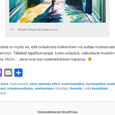
Wombo Dream teki tämän kuvan.
toista on myös se, että oviaukosta kulkeminen voi auttaa muistamaa
remmin. Tällaiset tapahtumarajat, kuten oviaukot, vaikuttavat muistii
ne. Hmm… aivot ovat tosi mielenkiintoinen kapistus.
acebook
Mastodon
Email
Share
:
Aivot
. Avainsanat(t):
aivot
,
doorway effect
,
event boundary
,
kynnysefekti
,
muis
isti
,
oviaukkovaikutus
,
unohtaminen
. Kirjoittaja:
Hannele
. Lisää
kestolinkki
ihisi.
Voimanlähteenä WordPress