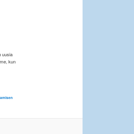
n uusia
mme, kun
tamisen