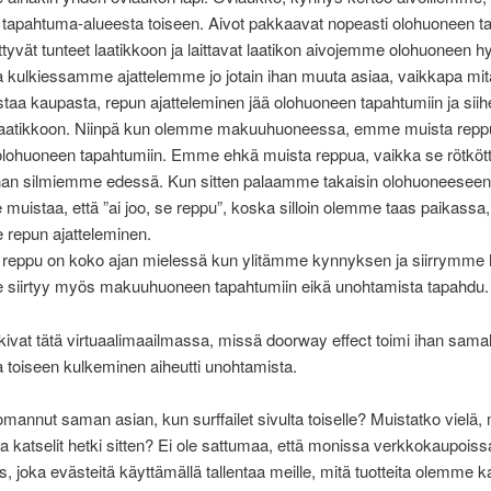
 tapahtuma-alueesta toiseen. Aivot pakkaavat nopeasti olohuoneen t
iittyvät tunteet laatikkoon ja laittavat laatikon aivojemme olohuoneen hy
 kulkiessamme ajattelemme jo jotain ihan muuta asiaa, vaikkapa mit
taa kaupasta, repun ajatteleminen jää olohuoneen tapahtumiin ja siihe
n laatikkoon. Niinpä kun olemme makuuhuoneessa, emme muista repp
olohuoneen tapahtumiin. Emme ehkä muista reppua, vaikka se rötkött
ihan silmiemme edessä. Kun sitten palaamme takaisin olohuoneeseen
uistaa, että ”ai joo, se reppu”, koska silloin olemme taas paikassa,
e repun ajatteleminen.
un reppu on koko ajan mielessä kun ylitämme kynnyksen ja siirrymme
se siirtyy myös makuuhuoneen tapahtumiin eikä unohtamista tapahdu.
utkivat tätä virtuaalimaailmassa, missä doorway effect toimi ihan samall
toiseen kulkeminen aiheutti unohtamista.
mannut saman asian, kun surffailet sivulta toiselle? Muistatko vielä, 
ta katselit hetki sitten? Ei ole sattumaa, että monissa verkkokaupoiss
, joka evästeitä käyttämällä tallentaa meille, mitä tuotteita olemme ka