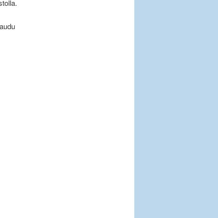
tolla.
haudu