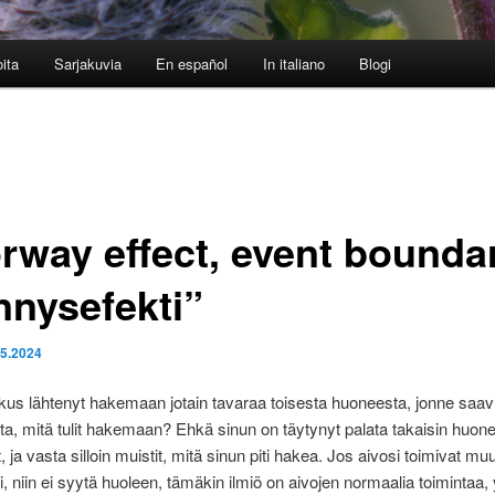
oita
Sarjakuvia
En español
In italiano
Blogi
rway effect, event bounda
nnysefekti”
.5.2024
kus lähtenyt hakemaan jotain tavaraa toisesta huoneesta, jonne saavu
a, mitä tulit hakemaan? Ehkä sinun on täytynyt palata takaisin huon
t, ja vasta silloin muistit, mitä sinun piti hakea. Jos aivosi toimivat mu
i, niin ei syytä huoleen, tämäkin ilmiö on aivojen normaalia toimintaa,