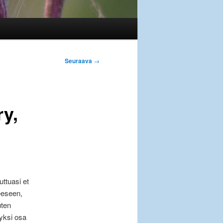
Seuraava
→
ry,
ttuasi et
eeseen,
uten
 yksi osa