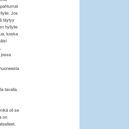
apahtumat
llylle. Jos
ä täytyy
n hyllylle
ua, koska
äisi
,
 jossa
 huoneesta
a tavalla.
mikä oli se
a on
tselleet.