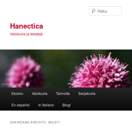
Siirry
Siirry
sisältöön
toissijaiseen
Haku
sisältöön
Hanectica
Valokuvia ja tekstejä
Päävalikko
Etusivu
Valokuvia
Tarinoita
Sarjakuvia
En español
In italiano
Blogi
AVAINSANA-ARKISTO:
MUISTI