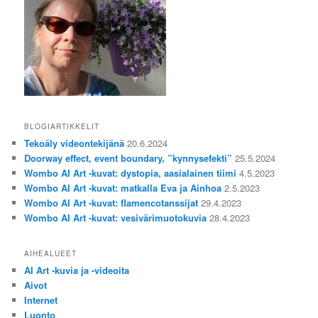
BLOGIARTIKKELIT
Tekoäly videontekijänä
20.6.2024
Doorway effect, event boundary, ”kynnysefekti”
25.5.2024
Wombo AI Art -kuvat: dystopia, aasialainen tiimi
4.5.2023
Wombo AI Art -kuvat: matkalla Eva ja Ainhoa
2.5.2023
Wombo AI Art -kuvat: flamencotanssijat
29.4.2023
Wombo AI Art -kuvat: vesivärimuotokuvia
28.4.2023
AIHEALUEET
AI Art -kuvia ja -videoita
Aivot
Internet
Luonto