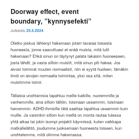
Doorway effect, event
boundary, ”kynnysefekti”
Julkaistu
25.5.2024
Oletko joskus lähtenyt hakemaan jotain tavaraa toisesta
huoneesta, jonne saavuttuasi et enää muista, mitä tulit
hakemaan? Ehkä sinun on täytynyt palata takaisin huoneeseen,
josta lähdit, ja vasta silloin muistit, mitä sinun piti hakea. Jos
aivosi toimivat muuten normaalisti, niin ei syytä huoleen, tämäkin
ilmiö on aivojen normaalia toimintaa, yksi osa sitä, miten
muistimme toimii.
Tällaisia unohtamisia tapahtuu meille kaikille, nuoremmille ja
vanhemmille, aina silloin tällöin, toisinaan useammin, toisinaan
harvemmin. ADHD-ihmisille tätä saattaa tapahtua useammin kuin
muille. Ja varsinkin silloin kun meillä on monta rautaa tulessa
yhtä aikaa tai jokin isompi projekti käynnissä, kuten vaikkapa
matkallelähtö, joudumme juoksemaan huoneesta toiseen, kun
unohtelemme, mitä olimme hakemassa.