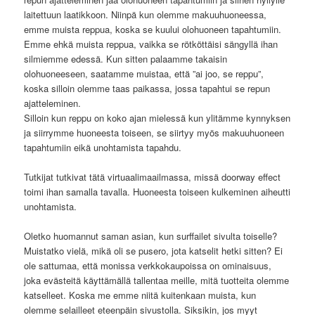
laitettuun laatikkoon. Niinpä kun olemme makuuhuoneessa,
emme muista reppua, koska se kuului olohuoneen tapahtumiin.
Emme ehkä muista reppua, vaikka se rötköttäisi sängyllä ihan
silmiemme edessä. Kun sitten palaamme takaisin
olohuoneeseen, saatamme muistaa, että ”ai joo, se reppu”,
koska silloin olemme taas paikassa, jossa tapahtui se repun
ajatteleminen.
Silloin kun reppu on koko ajan mielessä kun ylitämme kynnyksen
ja siirrymme huoneesta toiseen, se siirtyy myös makuuhuoneen
tapahtumiin eikä unohtamista tapahdu.
Tutkijat tutkivat tätä virtuaalimaailmassa, missä doorway effect
toimi ihan samalla tavalla. Huoneesta toiseen kulkeminen aiheutti
unohtamista.
Oletko huomannut saman asian, kun surffailet sivulta toiselle?
Muistatko vielä, mikä oli se pusero, jota katselit hetki sitten? Ei
ole sattumaa, että monissa verkkokaupoissa on ominaisuus,
joka evästeitä käyttämällä tallentaa meille, mitä tuotteita olemme
katselleet. Koska me emme niitä kuitenkaan muista, kun
olemme selailleet eteenpäin sivustolla. Siksikin, jos myyt