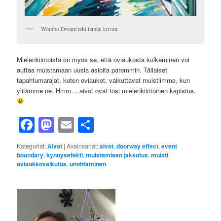
Wombo Dream teki tämän kuvan.
Mielenkiintoista on myös se, että oviaukosta kulkeminen voi
auttaa muistamaan uusia asioita paremmin. Tällaiset
tapahtumarajat, kuten oviaukot, vaikuttavat muistiimme, kun
ylitämme ne. Hmm… aivot ovat tosi mielenkiintoinen kapistus.
Facebook
Mastodon
Email
Share
Kategoriat:
Aivot
|
Avainsanat:
aivot
,
doorway effect
,
event
boundary
,
kynnysefekti
,
muistamisen jaksotus
,
muisti
,
oviaukkovaikutus
,
unohtaminen