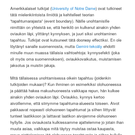
Amerikkalaiset tutkijat (
University of Notre Dame
) ovat tutkineet
tätä mielenkiintoista ilmiötä ja kehitelleet teorian
”tapahtumarajasta” (event boundary). Näille unohtamisille
nimittäin on yhteistä se, että henkilö on kulkenut ainakin yhden
oviaukon läpi, ylittänyt kynnyksen, ja juuri siksi unohtaminen
tapahtuu. Tutkijat ovat kutsuneet tätä doorway effectiksi. En ole
löytänyt sanalle suomennosta, mutta
Gemini-tekoäly
ehdotti
minulle muun muassa tällaisia vaihtoehtoja: kynnysefekti (joka
oli myös oma suomennokseni), oviaukkovaikutus, muistamisen
jaksotus ja muistin jakaja.
Mitä tällaisessa unohtamisessa oikein tapahtuu (joidenkin
tutkijoiden mukaan)? Kun ihminen on esimerkiksi olohuoneessa
ja päättää hakea makuuhuoneesta vaikkapa repun, hän kulkee
ainakin yhden oviaukon läpi. Oviaukko, kynnys kertoo
aivoillemme, että siirrymme tapahtuma-alueesta toiseen. Aivot
pakkaavat nopeasti olohuoneen tapahtumat ja siihen liittyvät
tunteet laatikkoon ja laittavat laatikon aivojemme olohuoneen
hyllylle. Jos oviaukosta kulkiessamme ajattelemme jo jotain ihan
muuta asiaa, vaikkapa mitä täytyy muistaa ostaa kaupasta,
repun ajatteleminen jää olohuoneen tapahtumiin ja siihen hyllylle