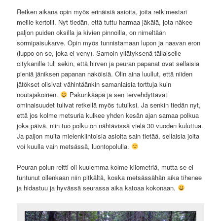
Retken aikana opin myös erinäisiä asioita, joita retkimestari
meille kertoili. Nyt tiedän, että tuttu harmaa jäkälä, jota näkee
paljon puiden oksilla ja kivien pinnoilla, on nimeltään
sormipaisukarve. Opin myös tunnistamaan lupon ja naavan eron
(luppo on se, joka ei veny). Samoin yllätyksenä tällaiselle
citykanille tuli sekin, että hirven ja peuran papanat ovat sellaisia
pieniä jäniksen papanan näköisiä. Olin aina luullut, että niiden
jätökset olisivat vähintäänkin samanlaisia torttuja kuin
noutajakoirien.
Pakurikääpä ja sen tervehdyttävät
ominaisuudet tulivat retkellä myös tutuiksi. Ja senkin tiedän nyt,
että jos kolme metsuria kulkee yhden kesän ajan samaa polkua
joka päivä, niin tuo polku on nähtävissä vielä 30 vuoden kuluttua.
Ja paljon muita mielenkiintoisia asioita sain tietää, sellaisia joita
voi kuulla vain metsässä, luontopolulla.
Peuran polun reitti oli kuulemma kolme kilometriä, mutta se ei
tuntunut ollenkaan niin pitkältä, koska metsässähän aika tihenee
ja hidastuu ja hyvässä seurassa aika katoaa kokonaan.