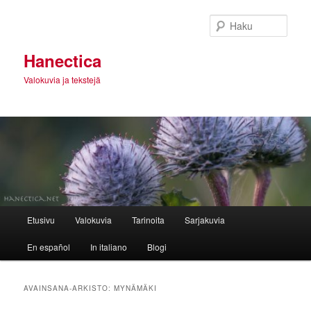
Siirry
Siirry
sisältöön
toissijaiseen
Haku
sisältöön
Hanectica
Valokuvia ja tekstejä
Päävalikko
Etusivu
Valokuvia
Tarinoita
Sarjakuvia
En español
In italiano
Blogi
AVAINSANA-ARKISTO:
MYNÄMÄKI