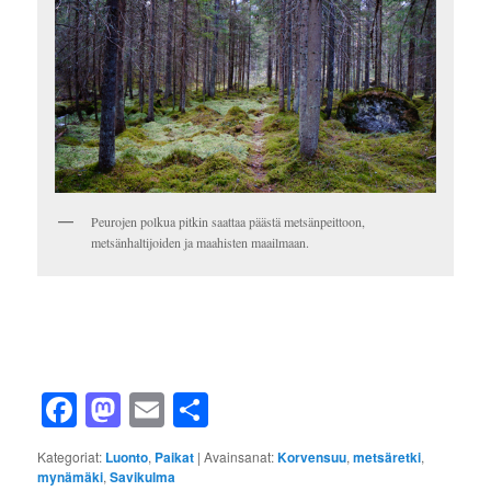
Peurojen polkua pitkin saattaa päästä metsänpeittoon,
metsänhaltijoiden ja maahisten maailmaan.
Facebook
Mastodon
Email
Share
Kategoriat:
Luonto
,
Paikat
|
Avainsanat:
Korvensuu
,
metsäretki
,
mynämäki
,
Savikulma