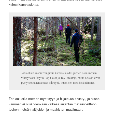
kolme kanahaukkaa.
Jotta olisin saanut vangittua kameralla edes pienen osan metsän
vihreydestä, käytin Pop Color ja Toy -efektejä, mutta nekään eivät
pystyneet tallentamaan vihreyttä, kuten sen metsässä näimme.
Zen-aukioilla metsän mystisyys ja hiljaisuus tiivistyi, ja niissä
varmaan ei olisi ollenkaan vaikeaa sujahtaa metsänpeittoon,
tuohon metsänhaltijoiden ja maahisten maailmaan.