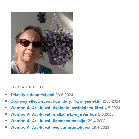
BLOGIARTIKKELIT
Tekoäly videontekijänä
20.6.2024
Doorway effect, event boundary, ”kynnysefekti”
25.5.2024
Wombo AI Art -kuvat: dystopia, aasialainen tiimi
4.5.2023
Wombo AI Art -kuvat: matkalla Eva ja Ainhoa
2.5.2023
Wombo AI Art -kuvat: flamencotanssijat
29.4.2023
Wombo AI Art -kuvat: vesivärimuotokuvia
28.4.2023