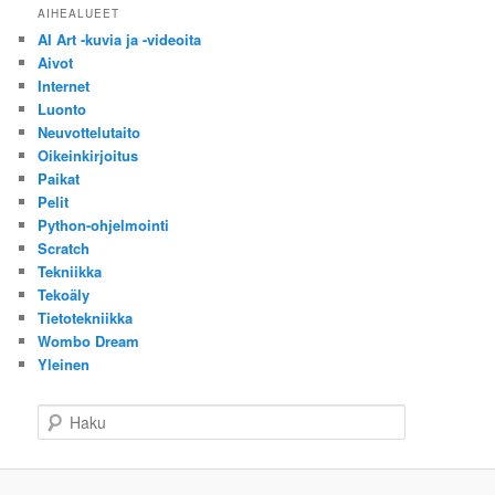
AIHEALUEET
AI Art -kuvia ja -videoita
Aivot
Internet
Luonto
Neuvottelutaito
Oikeinkirjoitus
Paikat
Pelit
Python-ohjelmointi
Scratch
Tekniikka
Tekoäly
Tietotekniikka
Wombo Dream
Yleinen
H
a
k
u