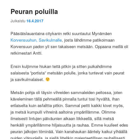
Peuran poluilla
Julkaistu
16.4.2017
Pääsiäislauantaina citykanin retki suuntautui Mynämäen
Korvensuuhun, Savikulmalle
, josta lähdimme patikoimaan
Korvensuun padon yli sen takaiseen metsään. Oppaana meillä oli
retkimestari Antti.
Ensin kuljimme hiukan teitä pitkin ja sitten puikahdimme
salaisesta ”portista” metsään polulle, jonka tuntevat vain peurat
ja savikulmalaiset.
Metsän pohja oli täysin vihreiden sammaleiden peitossa, joten
käveleminen tällä pehmeällä pinnalla tuntui tosi hyvältä, ihan
erilaiselta kuin asfalttia pitkin. Sammal peitti kaikki kivet myös,
ja metsä kumpuili vihreinä aaltoina ympärillämme. Olimme
ilmeisesti lintujen päiväunien aikaan liikkeellä, sillä metsä
henkäili ympärillämme hiljaisuutta ja rauhaa. Emme kuulleet edes
peuran jalkojen töminää. Vain kanahaukan ääntely kaikui ylhäällä
puiden yläpuolella, ja siellä liitelikin majesteetillisen rauhallisesti