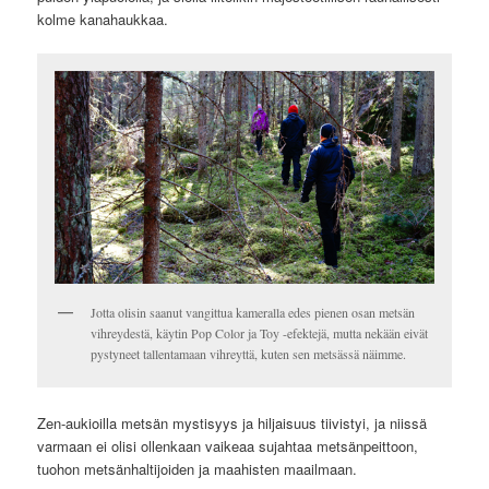
kolme kanahaukkaa.
Jotta olisin saanut vangittua kameralla edes pienen osan metsän
vihreydestä, käytin Pop Color ja Toy -efektejä, mutta nekään eivät
pystyneet tallentamaan vihreyttä, kuten sen metsässä näimme.
Zen-aukioilla metsän mystisyys ja hiljaisuus tiivistyi, ja niissä
varmaan ei olisi ollenkaan vaikeaa sujahtaa metsänpeittoon,
tuohon metsänhaltijoiden ja maahisten maailmaan.