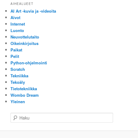
AIHEALUEET
AI Art -kuvia ja -videoita
Aivot
Internet
Luonto
Neuvottelutaito
Oikeinkirjoitus
Paikat
Pelit
Python-ohjelmointi
Scratch
Tekniikka
Tekoäly
Tietotekniikka
Wombo Dream
Yleinen
H
a
k
u