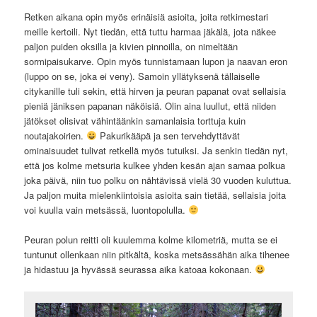
Retken aikana opin myös erinäisiä asioita, joita retkimestari
meille kertoili. Nyt tiedän, että tuttu harmaa jäkälä, jota näkee
paljon puiden oksilla ja kivien pinnoilla, on nimeltään
sormipaisukarve. Opin myös tunnistamaan lupon ja naavan eron
(luppo on se, joka ei veny). Samoin yllätyksenä tällaiselle
citykanille tuli sekin, että hirven ja peuran papanat ovat sellaisia
pieniä jäniksen papanan näköisiä. Olin aina luullut, että niiden
jätökset olisivat vähintäänkin samanlaisia torttuja kuin
noutajakoirien.
Pakurikääpä ja sen tervehdyttävät
ominaisuudet tulivat retkellä myös tutuiksi. Ja senkin tiedän nyt,
että jos kolme metsuria kulkee yhden kesän ajan samaa polkua
joka päivä, niin tuo polku on nähtävissä vielä 30 vuoden kuluttua.
Ja paljon muita mielenkiintoisia asioita sain tietää, sellaisia joita
voi kuulla vain metsässä, luontopolulla.
Peuran polun reitti oli kuulemma kolme kilometriä, mutta se ei
tuntunut ollenkaan niin pitkältä, koska metsässähän aika tihenee
ja hidastuu ja hyvässä seurassa aika katoaa kokonaan.