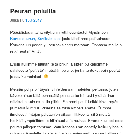
Peuran poluilla
Julkaistu
16.4.2017
Pääsiäislauantaina citykanin retki suuntautui Mynämäen
Korvensuuhun, Savikulmalle
, josta lähdimme patikoimaan
Korvensuun padon yli sen takaiseen metsään. Oppaana meillä oli
retkimestari Antti.
Ensin kuljimme hiukan teitä pitkin ja sitten puikahdimme
salaisesta ”portista” metsään polulle, jonka tuntevat vain peurat
ja savikulmalaiset.
Metsän pohja oli täysin vihreiden sammaleiden peitossa, joten
käveleminen tällä pehmeällä pinnalla tuntui tosi hyvältä, ihan
erilaiselta kuin asfalttia pitkin. Sammal peitti kaikki kivet myös,
ja metsä kumpuili vihreinä aaltoina ympärillämme. Olimme
ilmeisesti lintujen päiväunien aikaan liikkeellä, sillä metsä
henkäili ympärillämme hiljaisuutta ja rauhaa. Emme kuulleet edes
peuran jalkojen töminää. Vain kanahaukan ääntely kaikui ylhäällä
puiden yläpuolella, ja siellä liitelikin majesteetillisen rauhallisesti