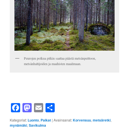
Peurojen polkua pitkin saattaa päästä metsänpeittoon,
metsänhaltijoiden ja maahisten maailmaan.
Facebook
Mastodon
Email
Share
Kategoriat:
Luonto
,
Paikat
|
Avainsanat:
Korvensuu
,
metsäretki
,
mynämäki
,
Savikulma