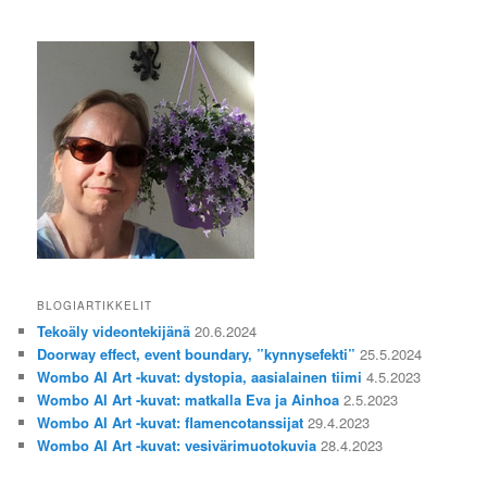
BLOGIARTIKKELIT
Tekoäly videontekijänä
20.6.2024
Doorway effect, event boundary, ”kynnysefekti”
25.5.2024
Wombo AI Art -kuvat: dystopia, aasialainen tiimi
4.5.2023
Wombo AI Art -kuvat: matkalla Eva ja Ainhoa
2.5.2023
Wombo AI Art -kuvat: flamencotanssijat
29.4.2023
Wombo AI Art -kuvat: vesivärimuotokuvia
28.4.2023