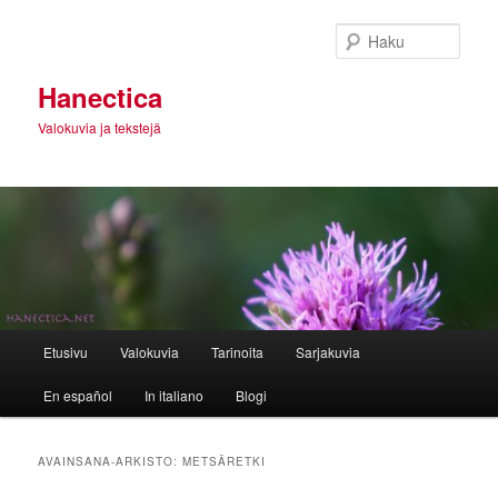
Siirry
Siirry
sisältöön
toissijaiseen
Haku
sisältöön
Hanectica
Valokuvia ja tekstejä
Päävalikko
Etusivu
Valokuvia
Tarinoita
Sarjakuvia
En español
In italiano
Blogi
AVAINSANA-ARKISTO:
METSÄRETKI