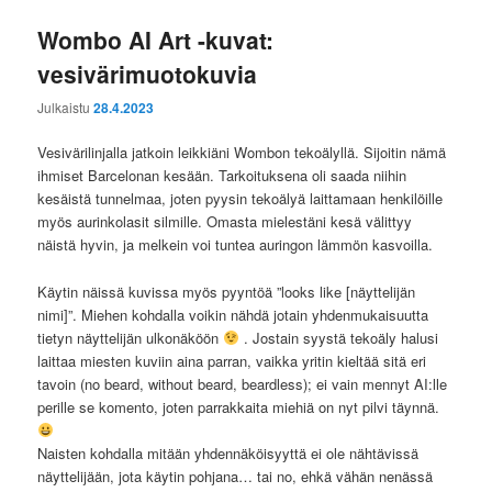
Wombo AI Art -kuvat:
vesivärimuotokuvia
Julkaistu
28.4.2023
Vesivärilinjalla jatkoin leikkiäni Wombon tekoälyllä. Sijoitin nämä
ihmiset Barcelonan kesään. Tarkoituksena oli saada niihin
kesäistä tunnelmaa, joten pyysin tekoälyä laittamaan henkilöille
myös aurinkolasit silmille. Omasta mielestäni kesä välittyy
näistä hyvin, ja melkein voi tuntea auringon lämmön kasvoilla.
Käytin näissä kuvissa myös pyyntöä ”looks like [näyttelijän
nimi]”. Miehen kohdalla voikin nähdä jotain yhdenmukaisuutta
tietyn näyttelijän ulkonäköön
. Jostain syystä tekoäly halusi
laittaa miesten kuviin aina parran, vaikka yritin kieltää sitä eri
tavoin (no beard, without beard, beardless); ei vain mennyt AI:lle
perille se komento, joten parrakkaita miehiä on nyt pilvi täynnä.
Naisten kohdalla mitään yhdennäköisyyttä ei ole nähtävissä
näyttelijään, jota käytin pohjana… tai no, ehkä vähän nenässä