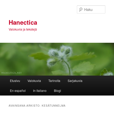
Siirry
Siirry
sisältöön
toissijaiseen
Haku
sisältöön
Hanectica
Valokuvia ja tekstejä
Päävalikko
Etusivu
Valokuvia
Tarinoita
Sarjakuvia
En español
In italiano
Blogi
AVAINSANA-ARKISTO:
KESÄTUNNELMA