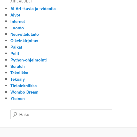
AIHEALUEET
AI Art -kuvia ja -videoita
Aivot
Internet
Luonto
Neuvottelutaito
Oikeinkirjoitus
Paikat
Pelit
Python-ohjelmointi
Scratch
Tekniikka
Tekoäly
Tietotekniikka
Wombo Dream
Yleinen
H
a
k
u