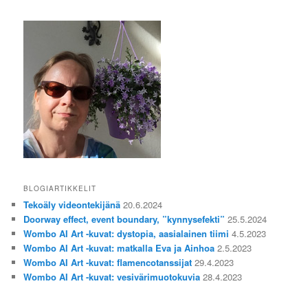
BLOGIARTIKKELIT
Tekoäly videontekijänä
20.6.2024
Doorway effect, event boundary, ”kynnysefekti”
25.5.2024
Wombo AI Art -kuvat: dystopia, aasialainen tiimi
4.5.2023
Wombo AI Art -kuvat: matkalla Eva ja Ainhoa
2.5.2023
Wombo AI Art -kuvat: flamencotanssijat
29.4.2023
Wombo AI Art -kuvat: vesivärimuotokuvia
28.4.2023