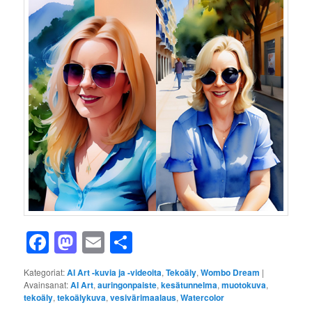
Facebook
Mastodon
Email
Share
Kategoriat:
AI Art -kuvia ja -videoita
,
Tekoäly
,
Wombo Dream
|
Avainsanat:
AI Art
,
auringonpaiste
,
kesätunnelma
,
muotokuva
,
tekoäly
,
tekoälykuva
,
vesivärimaalaus
,
Watercolor