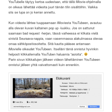
YouTubelle täytyy kertoa uudestaan, että tällä iMovie-ohjelmalla
on oikeus lähettää videoita juuri tämän tilin sisältöihin. Vaikka
siis se lupa on jo kerran annettu.
Kun videota lähtee tuuppaamaan iMoviesta YouTubeen, avautuu
alla olevan kuvan kaltainen pop up -luukku. Jos on sattunut
saamaan bad request -herjan, tässä vaiheessa ei klikata vielä
sinistä Seuraava-nappia, vaan vasemmassa alakulmassa olevaa
omaa sähköpostiosoitetta. Sitä kautta pääsee antamaan
iMovielle oikeudet YouTubeen. Itselläni tämä onnistui hyvinkin
helposti klikkailemalla YouTuben haluamia ”asioita”.
Parin sivun klikkailujen jälkeen videon lähettäminen YouTubeen
onnistui jälleen yhtä vaivattomasti kuin ennenkin.