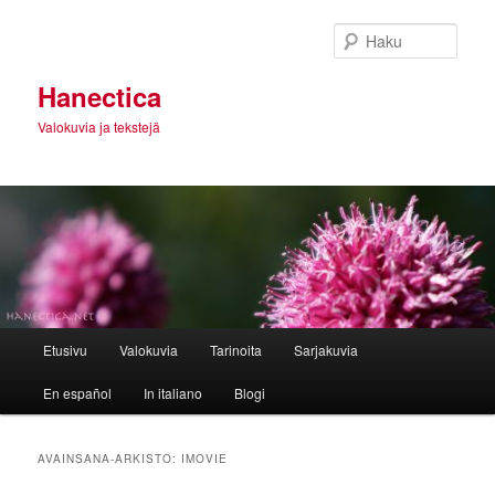
Siirry
Siirry
sisältöön
toissijaiseen
Haku
sisältöön
Hanectica
Valokuvia ja tekstejä
Päävalikko
Etusivu
Valokuvia
Tarinoita
Sarjakuvia
En español
In italiano
Blogi
AVAINSANA-ARKISTO:
IMOVIE