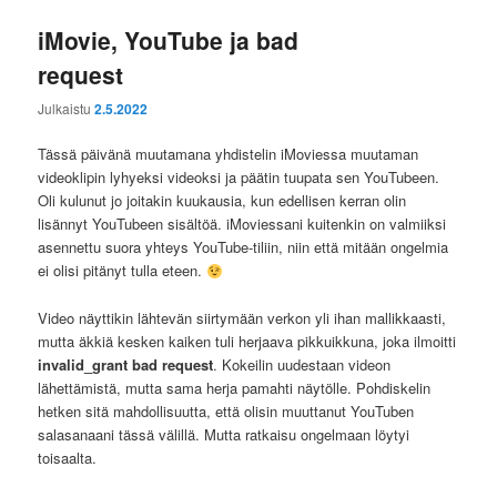
iMovie, YouTube ja bad
request
Julkaistu
2.5.2022
Tässä päivänä muutamana yhdistelin iMoviessa muutaman
videoklipin lyhyeksi videoksi ja päätin tuupata sen YouTubeen.
Oli kulunut jo joitakin kuukausia, kun edellisen kerran olin
lisännyt YouTubeen sisältöä. iMoviessani kuitenkin on valmiiksi
asennettu suora yhteys YouTube-tiliin, niin että mitään ongelmia
ei olisi pitänyt tulla eteen.
Video näyttikin lähtevän siirtymään verkon yli ihan mallikkaasti,
mutta äkkiä kesken kaiken tuli herjaava pikkuikkuna, joka ilmoitti
invalid_grant bad request
. Kokeilin uudestaan videon
lähettämistä, mutta sama herja pamahti näytölle. Pohdiskelin
hetken sitä mahdollisuutta, että olisin muuttanut YouTuben
salasanaani tässä välillä. Mutta ratkaisu ongelmaan löytyi
toisaalta.