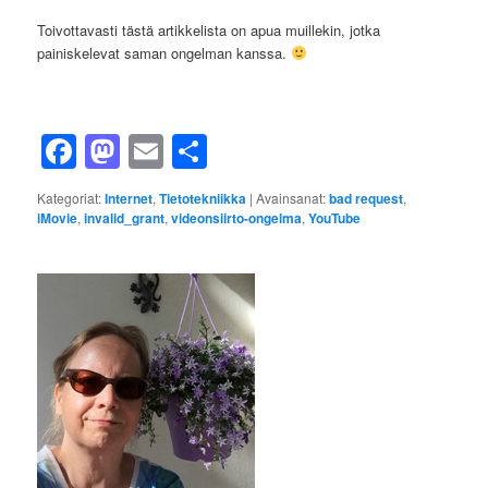
Toivottavasti tästä artikkelista on apua muillekin, jotka
painiskelevat saman ongelman kanssa.
Facebook
Mastodon
Email
Share
Kategoriat:
Internet
,
Tietotekniikka
|
Avainsanat:
bad request
,
iMovie
,
invalid_grant
,
videonsiirto-ongelma
,
YouTube