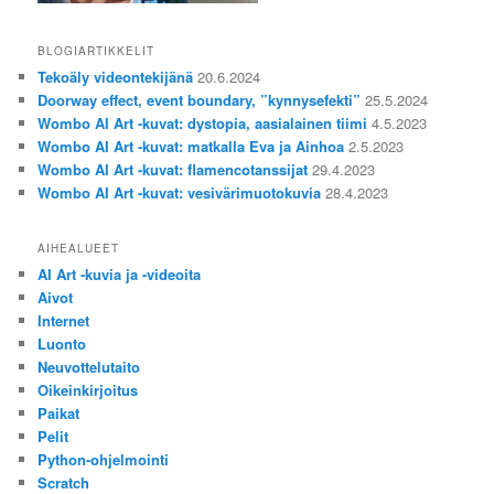
BLOGIARTIKKELIT
Tekoäly videontekijänä
20.6.2024
Doorway effect, event boundary, ”kynnysefekti”
25.5.2024
Wombo AI Art -kuvat: dystopia, aasialainen tiimi
4.5.2023
Wombo AI Art -kuvat: matkalla Eva ja Ainhoa
2.5.2023
Wombo AI Art -kuvat: flamencotanssijat
29.4.2023
Wombo AI Art -kuvat: vesivärimuotokuvia
28.4.2023
AIHEALUEET
AI Art -kuvia ja -videoita
Aivot
Internet
Luonto
Neuvottelutaito
Oikeinkirjoitus
Paikat
Pelit
Python-ohjelmointi
Scratch