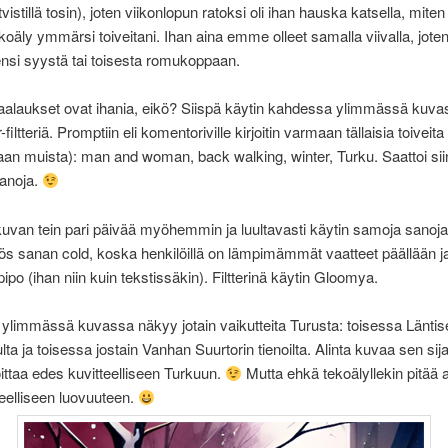
tvistillä tosin), joten viikonlopun ratoksi oli ihan hauska katsella, mi
oäly ymmärsi toiveitani. Ihan aina emme olleet samalla viivalla, jote
lensi syystä tai toisesta romukoppaan.
aalaukset ovat ihania, eikö? Siispä käytin kahdessa ylimmässä kuva
filtteriä. Promptiin eli komentoriville kirjoitin varmaan tällaisia toiveit
aan muista): man and woman, back walking, winter, Turku. Saattoi siin
sanoja.
van tein pari päivää myöhemmin ja luultavasti käytin samoja sanoj
ös sanan cold, koska henkilöillä on lämpimämmät vaatteet päällään ja
ipo (ihan niin kuin tekstissäkin). Filtterinä käytin Gloomya.
limmässä kuvassa näkyy jotain vaikutteita Turusta: toisessa Läntise
ta ja toisessa jostain Vanhan Suurtorin tienoilta. Alinta kuvaa sen sij
oittaa edes kuvitteelliseen Turkuun.
Mutta ehkä tekoälyllekin pitää 
teelliseen luovuuteen.