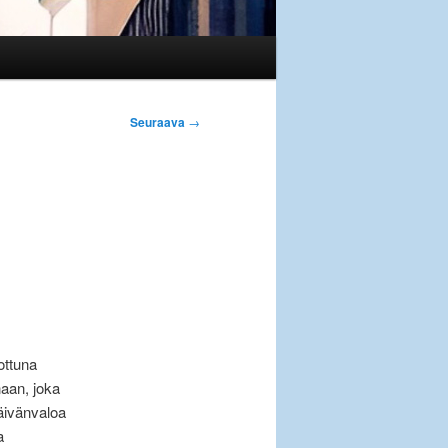
Seuraava
→
ottuna
naan, joka
äivänvaloa
a