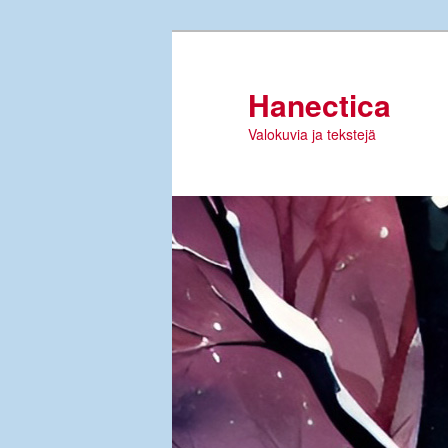
Siirry
sisältöön
Hanectica
Valokuvia ja tekstejä