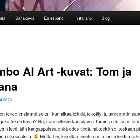
oita
Sarjakuvia
En español
In italiano
Blogi
bo AI Art -kuvat: Tom ja
iana
.4.2023
en tekee ensimmäiseksi, kun alkaa leikkiä tekoälyllä, tarkemmin san
a, joka tekee kuvia? No, suunnittelee kansikuvia Tomin ja Julianan tari
äysin levällään kangaspuissa enkä edes tiedä, näkeekö se koskaan p
iirin ulkopuolella.
Mutta hei, kirjoittaminenkin on minulle leikkiä (aik