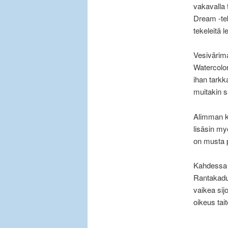
vakavalla 
Dream -tek
tekeleitä 
Vesivärim
Watercolor-
ihan tarkk
muitakin 
Alimman ku
lisäsin my
on musta p
Kahdessa y
Rantakadul
vaikea sij
oikeus tai