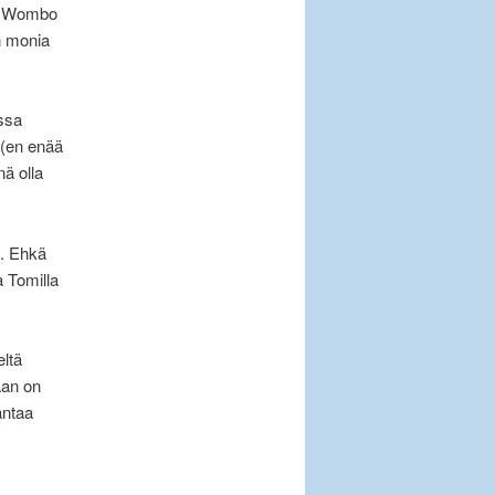
ten Wombo
n monia
ssa
a (en enää
ä olla
a. Ehkä
 Tomilla
ltä
aan on
antaa