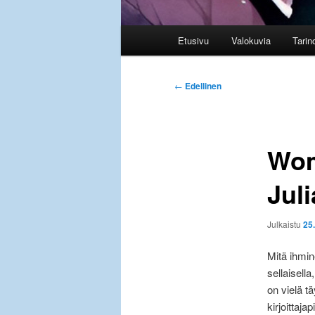
Päävalikko
Etusivu
Valokuvia
Tarin
Artikkelien
←
Edellinen
selaus
Wom
Jul
Julkaistu
25
Mitä ihmin
sellaisell
on vielä t
kirjoittajap