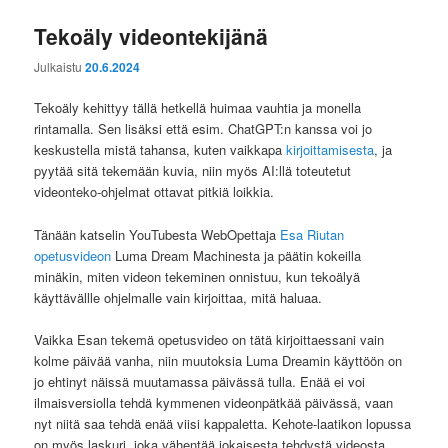
Tekoäly videontekijänä
Julkaistu
20.6.2024
Tekoäly kehittyy tällä hetkellä huimaa vauhtia ja monella
rintamalla. Sen lisäksi että esim. ChatGPT:n kanssa voi jo
keskustella mistä tahansa, kuten vaikkapa
kirjoittamisesta
, ja
pyytää sitä tekemään kuvia, niin myös AI:llä toteutetut
videonteko-ohjelmat ottavat pitkiä loikkia.
Tänään katselin YouTubesta WebOpettaja
Esa Riutan
opetusvideon
Luma Dream Machinesta ja päätin kokeilla
minäkin, miten videon tekeminen onnistuu, kun tekoälyä
käyttävällle ohjelmalle vain kirjoittaa, mitä haluaa.
Vaikka Esan tekemä opetusvideo on tätä kirjoittaessani vain
kolme päivää vanha, niin muutoksia Luma Dreamin käyttöön on
jo ehtinyt näissä muutamassa päivässä tulla. Enää ei voi
ilmaisversiolla tehdä kymmenen videonpätkää päivässä, vaan
nyt niitä saa tehdä enää viisi kappaletta. Kehote-laatikon lopussa
on myös laskuri, joka vähentää jokaisesta tehdystä videosta