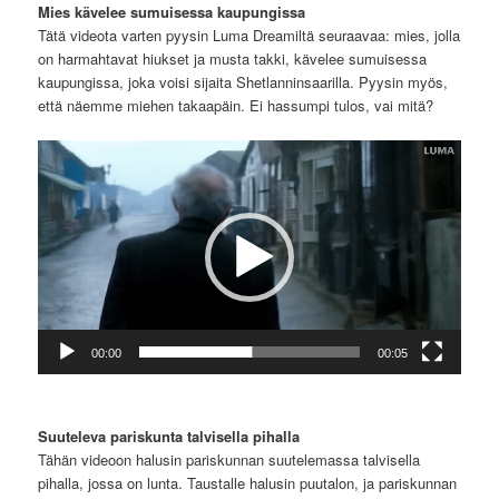
Mies kävelee sumuisessa kaupungissa
Tätä videota varten pyysin Luma Dreamiltä seuraavaa: mies, jolla
on harmahtavat hiukset ja musta takki, kävelee sumuisessa
kaupungissa, joka voisi sijaita Shetlanninsaarilla. Pyysin myös,
että näemme miehen takaapäin. Ei hassumpi tulos, vai mitä?
Videotoistin
00:00
00:05
Suuteleva pariskunta talvisella pihalla
Tähän videoon halusin pariskunnan suutelemassa talvisella
pihalla, jossa on lunta. Taustalle halusin puutalon, ja pariskunnan