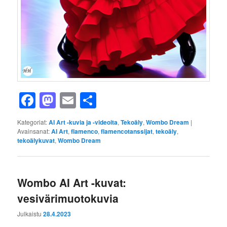
Facebook
Mastodon
Email
Share
Kategoriat:
AI Art -kuvia ja -videoita
,
Tekoäly
,
Wombo Dream
|
Avainsanat:
AI Art
,
flamenco
,
flamencotanssijat
,
tekoäly
,
tekoälykuvat
,
Wombo Dream
Wombo AI Art -kuvat:
vesivärimuotokuvia
Julkaistu
28.4.2023