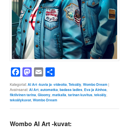
Facebook
Mastodon
Email
Share
Kategoriat:
AI Art -kuvia ja -videoita
,
Tekoäly
,
Wombo Dream
|
Avainsanat:
AI Art
,
automatka
,
badass ladies
,
Eva ja Ainhoa
,
fiktiivinen tarina
,
Gloomy
,
matkalla
,
tarinan kuvitus
,
tekoäly
,
tekoälykuvat
,
Wombo Dream
Wombo AI Art -kuvat: