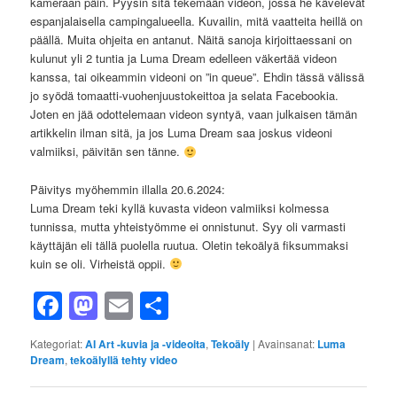
kameraan päin. Pyysin sitä tekemään videon, jossa he kävelevät
espanjalaisella campingalueella. Kuvailin, mitä vaatteita heillä on
päällä. Muita ohjeita en antanut. Näitä sanoja kirjoittaessani on
kulunut yli 2 tuntia ja Luma Dream edelleen väkertää videon
kanssa, tai oikeammin videoni on ”in queue”. Ehdin tässä välissä
jo syödä tomaatti-vuohenjuustokeittoa ja selata Facebookia.
Joten en jää odottelemaan videon syntyä, vaan julkaisen tämän
artikkelin ilman sitä, ja jos Luma Dream saa joskus videoni
valmiiksi, päivitän sen tänne.
Päivitys myöhemmin illalla 20.6.2024:
Luma Dream teki kyllä kuvasta videon valmiiksi kolmessa
tunnissa, mutta yhteistyömme ei onnistunut. Syy oli varmasti
käyttäjän eli tällä puolella ruutua. Oletin tekoälyä fiksummaksi
kuin se oli. Virheistä oppii.
Facebook
Mastodon
Email
Share
Kategoriat:
AI Art -kuvia ja -videoita
,
Tekoäly
|
Avainsanat:
Luma
Dream
,
tekoälyllä tehty video