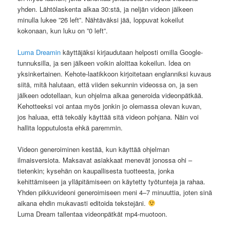
yhden. Lähtölaskenta alkaa 30:stä, ja neljän videon jälkeen
minulla lukee ”26 left”. Nähtäväksi jää, loppuvat kokeilut
kokonaan, kun luku on ”0 left”.
Luma Dreamin
käyttäjäksi kirjaudutaan helposti omilla Google-
tunnuksilla, ja sen jälkeen voikin aloittaa kokeilun. Idea on
yksinkertainen. Kehote-laatikkoon kirjoitetaan englanniksi kuvaus
siitä, mitä halutaan, että viiden sekunnin videossa on, ja sen
jälkeen odotellaan, kun ohjelma alkaa generoida videonpätkää.
Kehotteeksi voi antaa myös jonkin jo olemassa olevan kuvan,
jos haluaa, että tekoäly käyttää sitä videon pohjana. Näin voi
hallita lopputulosta ehkä paremmin.
Videon generoiminen kestää, kun käyttää ohjelman
ilmaisversiota. Maksavat asiakkaat menevät jonossa ohi –
tietenkin; kysehän on kaupallisesta tuotteesta, jonka
kehittämiseen ja ylläpitämiseen on käytetty työtunteja ja rahaa.
Yhden pikkuvideoni generoimiseen meni 4–7 minuuttia, joten sinä
aikana ehdin mukavasti editoida tekstejäni.
Luma Dream tallentaa videonpätkät mp4-muotoon.