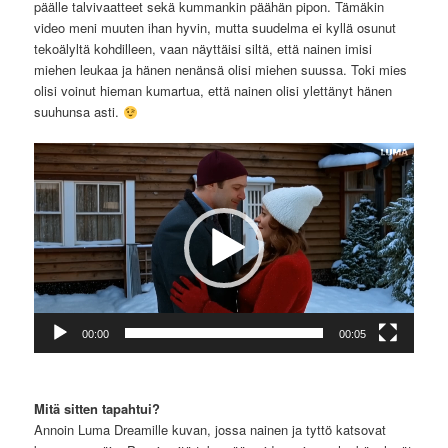
päälle talvivaatteet sekä kummankin päähän pipon. Tämäkin
video meni muuten ihan hyvin, mutta suudelma ei kyllä osunut
tekoälyltä kohdilleen, vaan näyttäisi siltä, että nainen imisi
miehen leukaa ja hänen nenänsä olisi miehen suussa. Toki mies
olisi voinut hieman kumartua, että nainen olisi ylettänyt hänen
suuhunsa asti.
Videotoistin
00:00
00:05
Mitä sitten tapahtui?
Annoin Luma Dreamille kuvan, jossa nainen ja tyttö katsovat