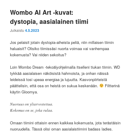
Wombo AI Art -kuvat:
dystopia, aasialainen tiimi
Julkaistu
4.5.2023
Jos pelaisit jotain dystopia-aiheista peliä, niin millaisen tiimin
haluaisit? Olisiko tiimissäsi nuorta voimaa vai vanhempaa
kokemusta? Vai niiden sekoitus?
Loin Wombo Dream -tekoälyohjelmalla itselleni tiukan tiimin. WD
tykkää aasialaisen näköisistä hahmoista, ja onhan näissä
leideissä tosi upeaa energiaa ja lujuutta. Kasvonpiirteistä
päättelisin, että osa on heistä on sukua keskenään.
Filtterinä
käytin Gloomya.
Nuoruus on yliarvostettua.
Kokemus on se, joka rulaa.
Omaan tiimini ottaisin ennen kaikkea kokemusta, jota terästäisin
nuoruudella. Tässä olisi oman aasialaistiimini badass ladies.