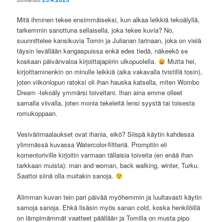
Mitä ihminen tekee ensimmäiseksi, kun alkaa leikkiä tekoälyllä,
tarkemmin sanottuna sellaisella, joka tekee kuvia? No,
suunnittelee kansikuvia Tomin ja Julianan tarinaan, joka on vielä
täysin levällään kangaspuissa enkä edes tiedä, näkeekö se
koskaan päivänvaloa kirjoittajapiirin ulkopuolella.
Mutta hei,
kirjoittaminenkin on minulle leikkiä (aika vakavalla tvistillä tosin),
joten viikonlopun ratoksi oli ihan hauska katsella, miten Wombo
Dream -tekoäly ymmärsi toiveitani. Ihan aina emme olleet
samalla viivalla, joten monia tekeleitä lensi syystä tai toisesta
romukoppaan.
Vesivärimaalaukset ovat ihania, eikö? Siispä käytin kahdessa
ylimmässä kuvassa Watercolor-filtteriä. Promptiin eli
komentoriville kirjoitin varmaan tällaisia toiveita (en enää ihan
tarkkaan muista): man and woman, back walking, winter, Turku.
Saattoi siinä olla muitakin sanoja.
Alimman kuvan tein pari päivää myöhemmin ja luultavasti käytin
samoja sanoja. Ehkä lisäsin myös sanan cold, koska henkilöillä
on lämpimämmät vaatteet päällään ja Tomilla on musta pipo