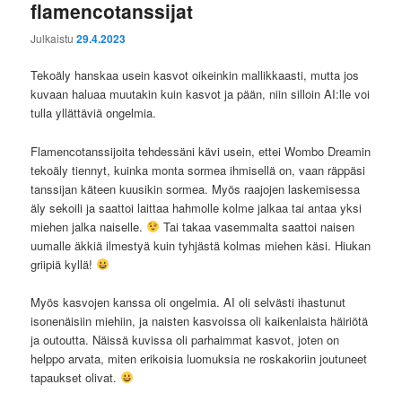
flamencotanssijat
Julkaistu
29.4.2023
Tekoäly hanskaa usein kasvot oikeinkin mallikkaasti, mutta jos
kuvaan haluaa muutakin kuin kasvot ja pään, niin silloin AI:lle voi
tulla yllättäviä ongelmia.
Flamencotanssijoita tehdessäni kävi usein, ettei Wombo Dreamin
tekoäly tiennyt, kuinka monta sormea ihmisellä on, vaan räppäsi
tanssijan käteen kuusikin sormea. Myös raajojen laskemisessa
äly sekoili ja saattoi laittaa hahmolle kolme jalkaa tai antaa yksi
miehen jalka naiselle.
Tai takaa vasemmalta saattoi naisen
uumalle äkkiä ilmestyä kuin tyhjästä kolmas miehen käsi. Hiukan
griipiä kyllä!
Myös kasvojen kanssa oli ongelmia. AI oli selvästi ihastunut
isonenäisiin miehiin, ja naisten kasvoissa oli kaikenlaista häiriötä
ja outoutta. Näissä kuvissa oli parhaimmat kasvot, joten on
helppo arvata, miten erikoisia luomuksia ne roskakoriin joutuneet
tapaukset olivat.