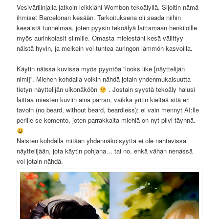
Vesivärilinjalla jatkoin leikkiäni Wombon tekoälyllä. Sijoitin nämä
ihmiset Barcelonan kesään. Tarkoituksena oli saada niihin
kesäistä tunnelmaa, joten pyysin tekoälyä laittamaan henkilöille
myös aurinkolasit silmille. Omasta mielestäni kesä välittyy
näistä hyvin, ja melkein voi tuntea auringon lämmön kasvoilla.
Käytin näissä kuvissa myös pyyntöä ”looks like [näyttelijän
nimi]”. Miehen kohdalla voikin nähdä jotain yhdenmukaisuutta
tietyn näyttelijän ulkonäköön
. Jostain syystä tekoäly halusi
laittaa miesten kuviin aina parran, vaikka yritin kieltää sitä eri
tavoin (no beard, without beard, beardless); ei vain mennyt AI:lle
perille se komento, joten parrakkaita miehiä on nyt pilvi täynnä.
Naisten kohdalla mitään yhdennäköisyyttä ei ole nähtävissä
näyttelijään, jota käytin pohjana… tai no, ehkä vähän nenässä
voi jotain nähdä.