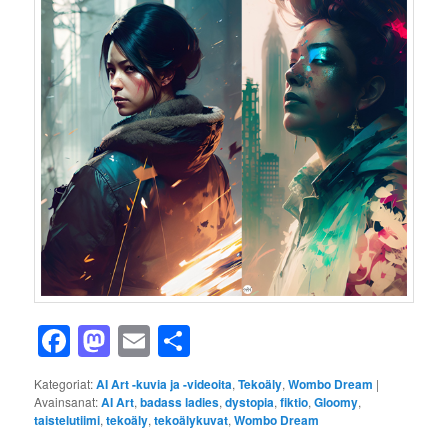
Facebook
Mastodon
Email
Share
Kategoriat:
AI Art -kuvia ja -videoita
,
Tekoäly
,
Wombo Dream
|
Avainsanat:
AI Art
,
badass ladies
,
dystopia
,
fiktio
,
Gloomy
,
taistelutiimi
,
tekoäly
,
tekoälykuvat
,
Wombo Dream