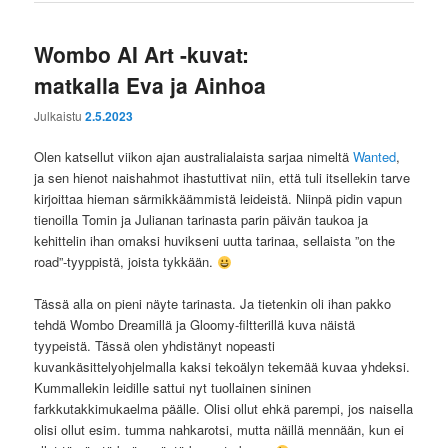
Wombo AI Art -kuvat:
matkalla Eva ja Ainhoa
Julkaistu
2.5.2023
Olen katsellut viikon ajan australialaista sarjaa nimeltä
Wanted
,
ja sen hienot naishahmot ihastuttivat niin, että tuli itsellekin tarve
kirjoittaa hieman särmikkäämmistä leideistä. Niinpä pidin vapun
tienoilla Tomin ja Julianan tarinasta parin päivän taukoa ja
kehittelin ihan omaksi huvikseni uutta tarinaa, sellaista ”on the
road”-tyyppistä, joista tykkään.
Tässä alla on pieni näyte tarinasta. Ja tietenkin oli ihan pakko
tehdä Wombo Dreamillä ja Gloomy-filtterillä kuva näistä
tyypeistä. Tässä olen yhdistänyt nopeasti
kuvankäsittelyohjelmalla kaksi tekoälyn tekemää kuvaa yhdeksi.
Kummallekin leidille sattui nyt tuollainen sininen
farkkutakkimukaelma päälle. Olisi ollut ehkä parempi, jos naisella
olisi ollut esim. tumma nahkarotsi, mutta näillä mennään, kun ei