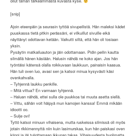
ollut tämän tärkeämmästä kuvasta kyse.
[snip]
Ajoin eteenpäin ja seurasin tyttöä sivupeilistä. Hän maleksi kädet
puuskassa tietä pitkin perässäni, ei vilkuillut sivuille eikä
näyttänyt odottavan ketään. Vaikutti siltä, että hän oli tosiaan
yksin.
Pysäytin matkailuauton ja jäin odottamaan. Pidin peilin kautta
silmällä hänen käsiään. Halusin nähdä ne koko ajan. Jos hän
työntäisi kätensä olalla roikkuvaan laukkuun, painaisin kaasua.
Hän tuli oven luo, avasi sen ja katsoi minua kysyvästi käsi
ovenkahvalla.
– Tyhjennä laukku penkille.
– Mitä vittua? En varmaan tyhjennä.
– Haluan nähdä, ettei sulla ole puukkoa tai muuta asetta siellä.
– Vittu, sähän voit häipyä mun kamojen kanssa! Emmä mikään
idiootti oo.
– Sulje ovi!
Tyttö katsoi minuun vihaisena, mutta ruskeissa silmissä oli myös
jotain rikkimennyttä niin kuin lasimurskaa, kun hän paiskasi oven
kiinni ja jäi tuijottamaan ikkunan takaa. Vihaisuudesta huolimatta