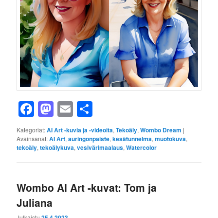
Facebook
Mastodon
Email
Share
Kategoriat:
AI Art -kuvia ja -videoita
,
Tekoäly
,
Wombo Dream
|
Avainsanat:
AI Art
,
auringonpaiste
,
kesätunnelma
,
muotokuva
,
tekoäly
,
tekoälykuva
,
vesivärimaalaus
,
Watercolor
Wombo AI Art -kuvat: Tom ja
Juliana
Julkaistu
25.4.2023