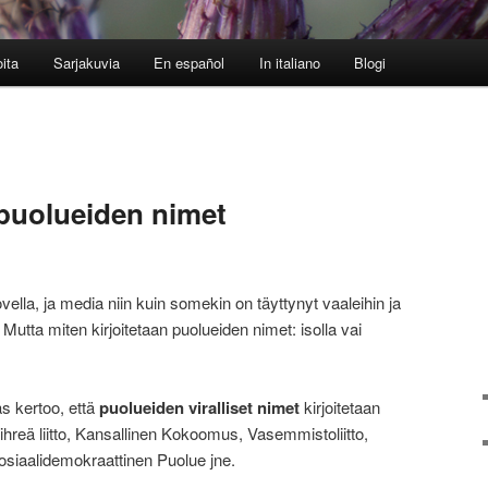
oita
Sarjakuvia
En español
In italiano
Blogi
 puolueiden nimet
vella, ja media niin kuin somekin on täyttynyt vaaleihin ja
ä. Mutta miten kirjoitetaan puolueiden nimet: isolla vai
as kertoo, että
puolueiden viralliset nimet
kirjoitetaan
: Vihreä liitto, Kansallinen Kokoomus, Vasemmistoliitto,
iaalidemokraattinen Puolue jne.