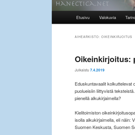
Päävalikko
Etusivu
Valokuvia
Tarin
AIHEARKISTO:
OIKEINKIRJOITUS
Oikeinkirjoitus:
Julkaistu
7.4.2019
Eduskuntavaalit kolkuttelevat o
puolueisiin liittyvistä teksteist
pienellä alkukirjaimella?
Kielitoimiston oikeinkirjoitusop
isolla alkukirjaimella, eli näin
Suomen Keskusta, Suomen Sos