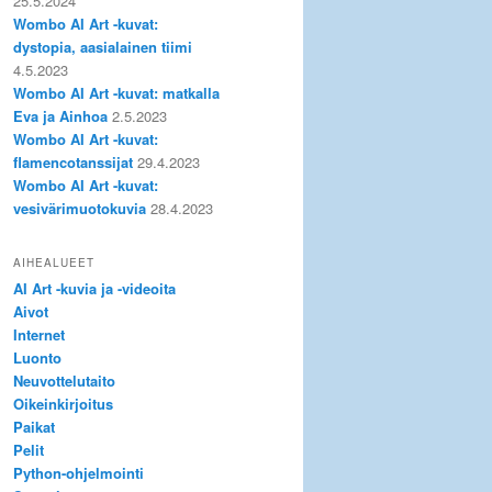
25.5.2024
Wombo AI Art -kuvat:
dystopia, aasialainen tiimi
4.5.2023
Wombo AI Art -kuvat: matkalla
Eva ja Ainhoa
2.5.2023
Wombo AI Art -kuvat:
flamencotanssijat
29.4.2023
Wombo AI Art -kuvat:
vesivärimuotokuvia
28.4.2023
AIHEALUEET
AI Art -kuvia ja -videoita
Aivot
Internet
Luonto
Neuvottelutaito
Oikeinkirjoitus
Paikat
Pelit
Python-ohjelmointi