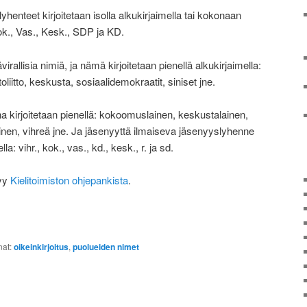
yhenteet kirjoitetaan isolla alkukirjaimella tai kokonaan
 Kok., Vas., Kesk., SDP ja KD.
rallisia nimiä, ja nämä kirjoitetaan pienellä alkukirjaimella:
itto, keskusta, sosiaalidemokraatit, siniset jne.
 kirjoitetaan pienellä: kokoomuslainen, keskustalainen,
inen, vihreä jne. Ja jäsenyyttä ilmaiseva jäsenyyslyhenne
lla: vihr., kok., vas., kd., kesk., r. ja sd.
tyy
Kielitoimiston ohjepankista
.
on
are
at:
oikeinkirjoitus
,
puolueiden nimet