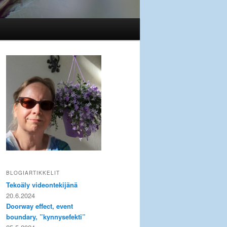
BLOGIARTIKKELIT
Tekoäly videontekijänä
20.6.2024
Doorway effect, event
boundary, ”kynnysefekti”