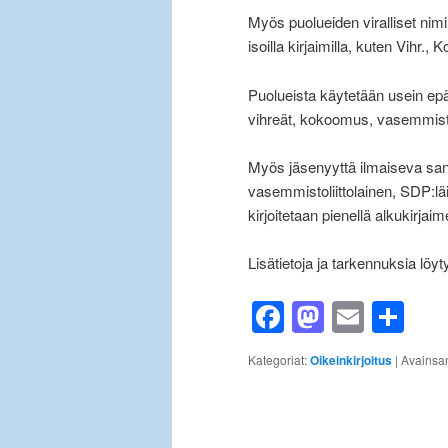
Myös puolueiden viralliset nimil
isoilla kirjaimilla, kuten Vihr.,
Puolueista käytetään usein epävi
vihreät, kokoomus, vasemmistoli
Myös jäsenyyttä ilmaiseva sana
vasemmistoliittolainen, SDP:lä
kirjoitetaan pienellä alkukirjaime
Lisätietoja ja tarkennuksia löy
Facebook
Mastod
Email
Sh
Kategoriat:
Oikeinkirjoitus
|
Avainsan